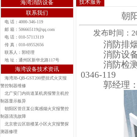
技术服务
海湾消防设备
联系我们
朝
电 话：4000-346-119
邮 箱：506665119@qq.com
发布时间：2021-
电 话：010-57113119
消防排烟
传 真：010-69552656
消防设备有
联系人：郭经理
地 址：通州区新华北路117号
消防检测，
海湾设备技术资讯
0346-119
海湾JB-QB-GST200壁挂式火灾报
郭经理：133
警控制器维修
北广安门内街道某机房报警主机控
制器显示板异
朝阳区管庄某公寓感烟火灾报警控
制器清洗故障
北京密云区鼓楼某小区火灾报警探
测器修理