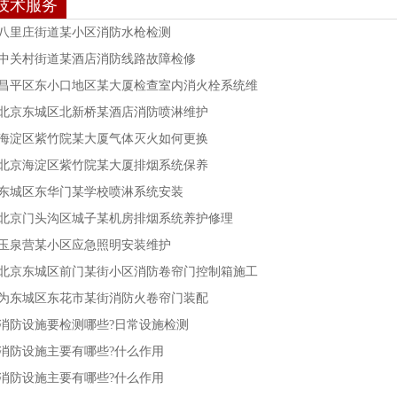
技术服务
八里庄街道某小区消防水枪检测
中关村街道某酒店消防线路故障检修
昌平区东小口地区某大厦检查室内消火栓系统维
北京东城区北新桥某酒店消防喷淋维护
海淀区紫竹院某大厦气体灭火如何更换
北京海淀区紫竹院某大厦排烟系统保养
东城区东华门某学校喷淋系统安装
北京门头沟区城子某机房排烟系统养护修理
玉泉营某小区应急照明安装维护
北京东城区前门某街小区消防卷帘门控制箱施工
为东城区东花市某街消防火卷帘门装配
消防设施要检测哪些?日常设施检测
消防设施主要有哪些?什么作用
消防设施主要有哪些?什么作用