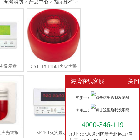
海湾消防
>
产品中心
>
指示部件
>
型火灾显示盘
GST-HX-F8501火灾声警
海湾在线客服
关闭
客服一：
客服二：
4000-346-119
火灾声光警报
ZF-101火灾显示盘
地址：北京通州区新华北路117号