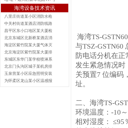
海湾设备技术资讯
八里庄街道某小区消防水枪
中关村街道某酒店消防线路
昌平区东小口地区某大厦检
海湾TS-GST
北京东城区北新桥某酒店消
与
TSZ-GSTN60
海淀区紫竹院某大厦气体灭
北京海淀区紫竹院某大厦排
防电话分机在正
东城区东华门某学校喷淋系
发生紧急情况时
北京门头沟区城子某机房排
关预置7 位编码
玉泉营某小区应急照明安装
为怀柔区龙山某小区温感报
址。
二、海湾
TS-G
环境温度：‐10～
相对湿度： ≤95