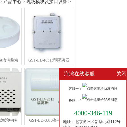
>
产品中心
>
现场模块及接口设备
>
20A海湾终端
GST-LD-I8313型隔离器
海湾在线客服
关闭
客服一：
客服二：
4000-346-119
321海湾中继
GST-LD-8313海湾隔离
地址：北京通州区新华北路117号