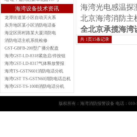
海湾光电感温探
海湾设备技术资讯
北京海湾消防主
龙潭街道某小区自动灭火系
东升地区某小区消防电话备
全北京承揽海湾
海淀区田村路某大厦消防电
共
1
页
15
条记录
消防电话主机系统检修
GST-GBFB-200型广播分配盘
海湾GST-LD-8318紧急启/停按钮
海湾GST-LD-8317气体释放警报
海湾TS-GSTN601消防电话分机
海湾GST TS-GSTN60消防电话总机
海湾GST-TS-100B消防电话分机
版权所有：
海湾消防报警设备
电话：010-5