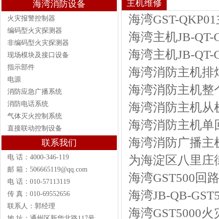
主机维修
海湾消防设备
海湾GST-QKP
火灾报警控制器
编码型火灾探测器
海湾主机JB-QT-
非编码型火灾探测器
海湾主机JB-QT-
现场模块及接口设备
指示部件
海湾消防主机排
电源
海湾消防主机整
消防应急广播系统
消防电话系统
海湾消防主机从
气体灭火控制系统
海湾消防主机单
直接联动控制设备
海湾消防广播主
联系我们
为海淀区八里庄
电 话：4000-346-119
邮 箱：506665119@qq.com
海湾GST500回
电 话：010-57113119
海湾JB-QB-GS
传 真：010-69552656
联系人：郭经理
海湾GST500
地 址：通州区新华北路117号