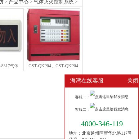
防
>
产品中心
>
气体灭火控制系统
>
-8317气体
GST-QKP04、GST-QKP04
海湾在线客服
关闭
客服一：
客服二：
4000-346-119
地址：北京通州区新华北路117号