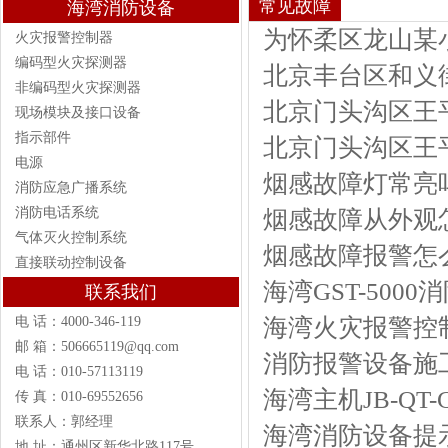
常见故障
海湾消防设备
为怀柔区龙山某
火灾报警控制器
编码型火灾探测器
北京丰台区和义
非编码型火灾探测器
北京门头沟区王
现场模块及接口设备
指示部件
北京门头沟区王
电源
烟感故障灯常亮
消防应急广播系统
消防电话系统
烟感故障从外观
气体灭火控制系统
烟感故障报警怎
直接联动控制设备
海湾GST-50
联系我们
海湾火灾报警控
电 话：4000-346-119
邮 箱：506665119@qq.com
消防报警设备施
电 话：010-57113119
海湾主机JB-QT
传 真：010-69552656
联系人：郭经理
海湾消防设备提
地 址：通州区新华北路117号