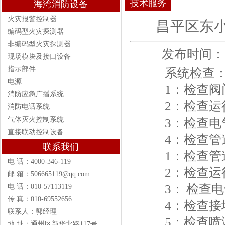
技术服务
海湾消防设备
火灾报警控制器
昌平区东
编码型火灾探测器
非编码型火灾探测器
发布时间：202
现场模块及接口设备
指示部件
系统检查
电源
1：检查阀门
消防应急广播系统
2：检查运
消防电话系统
气体灭火控制系统
3：检查电
直接联动控制设备
4：检查管道
联系我们
1：检查管道
电 话：4000-346-119
2：检查运
邮 箱：506665119@qq.com
3： 检查电
电 话：010-57113119
传 真：010-69552656
4：检查接地
联系人：郭经理
5：检查喷淋
地 址：通州区新华北路117号