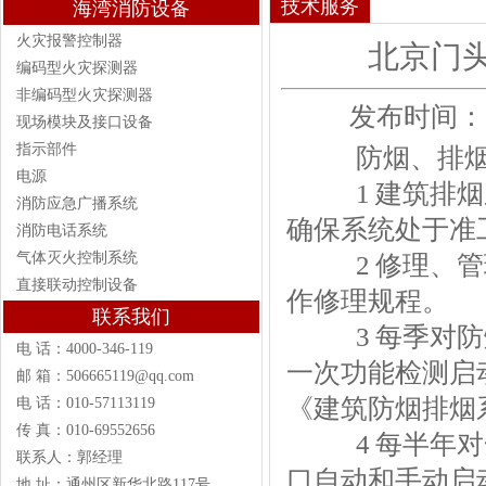
技术服务
海湾消防设备
火灾报警控制器
北京门
编码型火灾探测器
非编码型火灾探测器
发布时间：202
现场模块及接口设备
指示部件
防烟、排
电源
1 建筑排烟
消防应急广播系统
确保系统处于准
消防电话系统
气体灭火控制系统
2 修理、管
直接联动控制设备
作修理规程。
联系我们
3 每季对防
电 话：4000-346-119
一次功能检测启
邮 箱：506665119@qq.com
《建筑防烟排烟
电 话：010-57113119
传 真：010-69552656
4 每半年对
联系人：郭经理
口自动和手动启
地 址：通州区新华北路117号