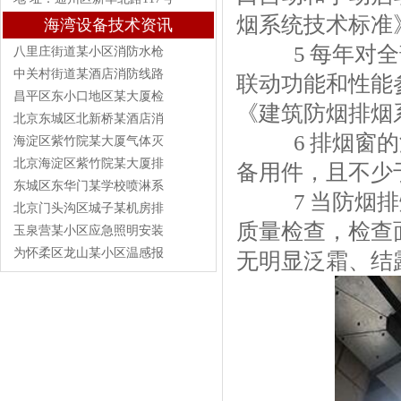
烟系统技术标准
海湾设备技术资讯
5 每年对全
八里庄街道某小区消防水枪
中关村街道某酒店消防线路
联动功能和性能
昌平区东小口地区某大厦检
《建筑防烟排烟
北京东城区北新桥某酒店消
6 排烟窗的
海淀区紫竹院某大厦气体灭
北京海淀区紫竹院某大厦排
备用件，且不少于
东城区东华门某学校喷淋系
7 当防烟排
北京门头沟区城子某机房排
质量检查，检查
玉泉营某小区应急照明安装
为怀柔区龙山某小区温感报
无明显泛霜、结