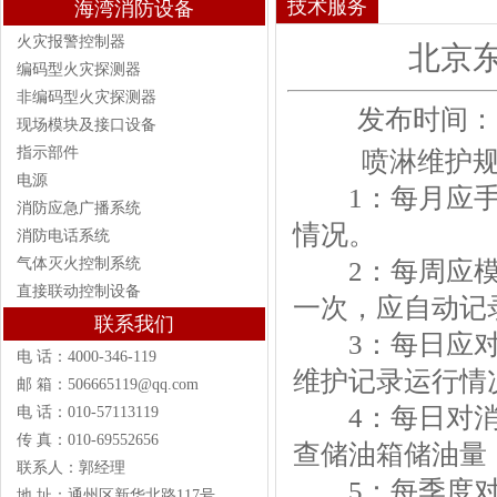
技术服务
海湾消防设备
火灾报警控制器
北京
编码型火灾探测器
非编码型火灾探测器
发布时间：202
现场模块及接口设备
指示部件
喷淋维护规
电源
1：每月应手
消防应急广播系统
情况。
消防电话系统
气体灭火控制系统
2：每周应模
直接联动控制设备
一次，应自动记
联系我们
3：每日应对
电 话：4000-346-119
维护记录运行情
邮 箱：506665119@qq.com
4：每日对消
电 话：010-57113119
传 真：010-69552656
查储油箱储油量
联系人：郭经理
5：每季度对
地 址：通州区新华北路117号