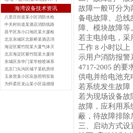
故障一般可分为
海湾设备技术资讯
备电故障、总线
八里庄街道某小区消防水枪
中关村街道某酒店消防线路
障、模块故障等
昌平区东小口地区某大厦检
若主电掉电，采
北京东城区北新桥某酒店消
工作 8 小时
海淀区紫竹院某大厦气体灭
北京海淀区紫竹院某大厦排
示用户消防报警系
东城区东华门某学校喷淋系
4717-200
北京门头沟区城子某机房排
供电并给电池充
玉泉营某小区应急照明安装
为怀柔区龙山某小区温感报
若系统发生故障
若为现场设备故
故障，应利用系
蔽，待故障排除
三、启动方式设