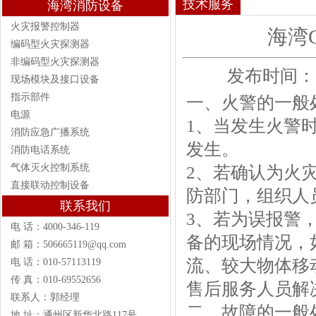
技术服务
海湾消防设备
火灾报警控制器
海湾
编码型火灾探测器
非编码型火灾探测器
发布时间：201
现场模块及接口设备
指示部件
一、火警的一般
电源
1、当发生火警
消防应急广播系统
发生。
消防电话系统
气体灭火控制系统
2、若确认为火
直接联动控制设备
防部门，组织人
联系我们
3、若为误报警
电 话：4000-346-119
备的现场情况，
邮 箱：506665119@qq.com
流、较大物体移
电 话：010-57113119
传 真：010-69552656
售后服务人员
联系人：郭经理
二、故障的一般
地 址：通州区新华北路117号