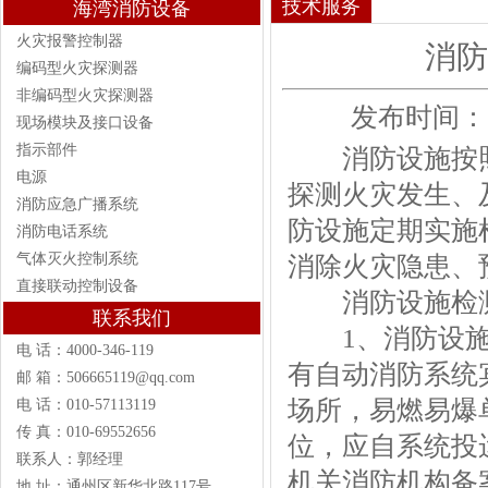
技术服务
海湾消防设备
火灾报警控制器
消防
编码型火灾探测器
非编码型火灾探测器
发布时间：202
现场模块及接口设备
指示部件
消防设施按照-
电源
探测火灾发生、
消防应急广播系统
防设施定期实施
消防电话系统
气体灭火控制系统
消除火灾隐患、
直接联动控制设备
消防设施检
联系我们
1、消防设施
电 话：4000-346-119
有自动消防系统
邮 箱：506665119@qq.com
场所，易燃易爆
电 话：010-57113119
传 真：010-69552656
位，应自系统投
联系人：郭经理
机关消防机构备
地 址：通州区新华北路117号