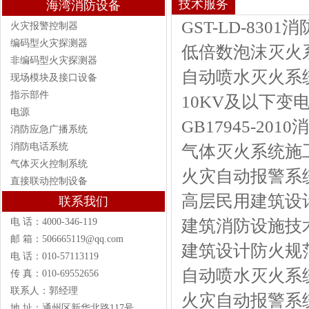
技术服务
海湾消防设备
GST-LD-83
火灾报警控制器
编码型火灾探测器
低倍数泡沫灭火系统
非编码型火灾探测器
自动喷水灭火系统设
现场模块及接口设备
指示部件
10KV及以下变电
电源
GB17945-2
消防应急广播系统
消防电话系统
气体灭火系统施工及
气体灭火控制系统
火灾自动报警系统施
直接联动控制设备
高层民用建筑设计防
联系我们
建筑消防设施技
电 话：4000-346-119
邮 箱：506665119@qq.com
建筑设计防火规范GB
电 话：010-57113119
自动喷水灭火系统施
传 真：010-69552656
联系人：郭经理
火灾自动报警系统设
地 址：通州区新华北路117号